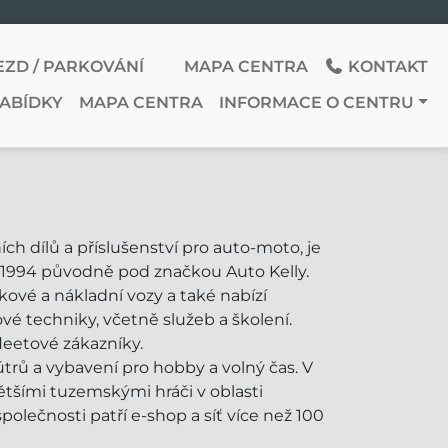
EZD / PARKOVÁNÍ
MAPA CENTRA
KONTAKT
NABÍDKY
MAPA CENTRA
INFORMACE O CENTRU
ch dílů a příslušenství pro auto-moto, je
u 1994 původně pod značkou Auto Kelly.
kové a nákladní vozy a také nabízí
é techniky, včetně služeb a školení.
fleetové zákazníky.
trů a vybavení pro hobby a volný čas. V
ětšími tuzemskými hráči v oblasti
společnosti patří e-shop a síť více než 100