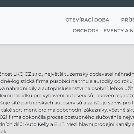
OTEVÍRACÍ DOBA
PŘÍJ
OBCHODY
EVENTY A 
nost LKQ CZ s.r.o., největší tuzemský dodavatel náhradní
dně-logistická firma působící na trhu s autodíly od rok
á náhradní díly a autopříslušenství na osobní, lehké užit
xní nabídku pro vybavení autoservisů, lakoven a garážov
šuje sítě partnerských autoservisů a zajišťuje servis pro 
í také sortiment pro maloobchodní zákazníky, včetně skú
2021 firma dokončila proces postupného slučování s nejv
ních dílů: Auto Kelly a ELIT. Mezi hlavní prodejní kanály 
ek.