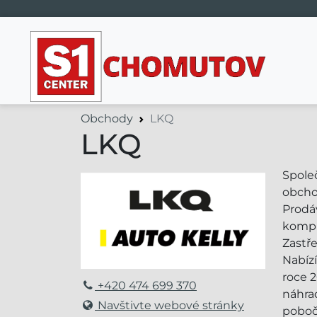
Hlavní navigace
Obchody
LKQ
LKQ
Společ
obcho
Prodáv
komple
Zastře
Nabíz
roce 
+420 474 699 370
náhrad
Navštivte webové stránky
poboč